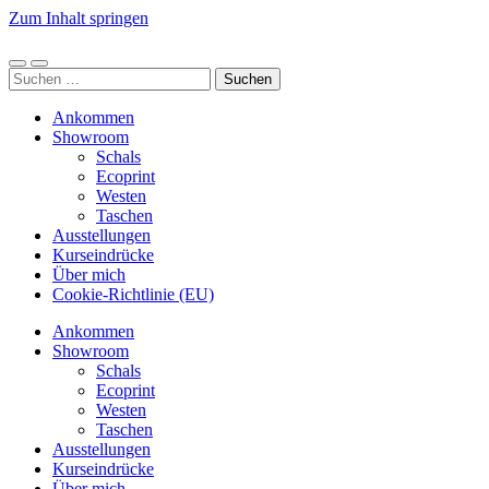
Zum Inhalt springen
tys-
Werkstatt
Mobile-
Suchfeld
Suchen
Menü
ein-/ausblenden
nach:
ein-/ausblenden
Ankommen
Showroom
Schals
Ecoprint
Westen
Taschen
Ausstellungen
Kurseindrücke
Über mich
Cookie-Richtlinie (EU)
Ankommen
Showroom
Schals
Ecoprint
Westen
Taschen
Ausstellungen
Kurseindrücke
Über mich